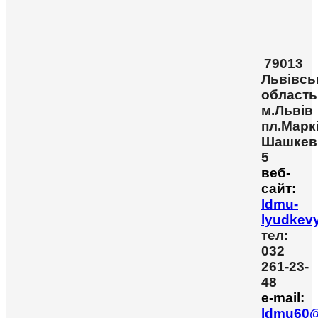
79013
Львівсь
область
м.Львів
пл.Марк
Шашкев
5
веб-
сайт:
ldmu-
lyudkev
тел:
032
261-23-
48
e-mail:
ldmu60@