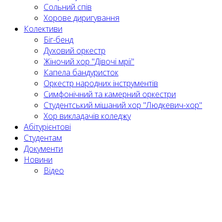
Сольний спів
Хорове диригування
Колективи
Біг-бенд
Духовий оркестр
Жіночий хор "Дівочі мрії"
Капела бандуристок
Оркестр народних інструментів
Симфонічний та камерний оркестри
Студентський мішаний хор "Людкевич-хор"
Хор викладачів коледжу
Абітурієнтові
Студентам
Документи
Новини
Відео