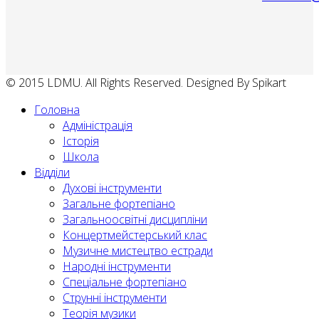
© 2015 LDMU. All Rights Reserved. Designed By Spikart
Головна
Адміністрація
Історія
Школа
Відділи
Духові інструменти
Загальне фортепіано
Загальноосвітні дисципліни
Концертмейстерський клас
Музичне мистецтво естради
Народні інструменти
Спеціальне фортепіано
Струнні інструменти
Теорія музики