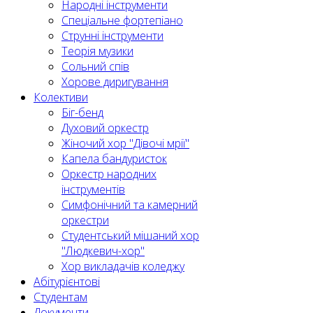
Народні інструменти
Спеціальне фортепіано
Струнні інструменти
Теорія музики
Сольний спів
Хорове диригування
Колективи
Біг-бенд
Духовий оркестр
Жіночий хор "Дівочі мрії"
Капела бандуристок
Оркестр народних
інструментів
Симфонічний та камерний
оркестри
Студентський мішаний хор
"Людкевич-хор"
Хор викладачів коледжу
Абітурієнтові
Студентам
Документи