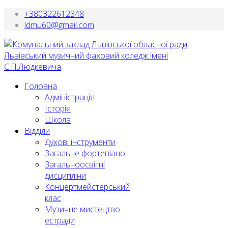
+380322612348
ldmu60@gmail.com
Головна
Адміністрація
Історія
Школа
Відділи
Духові інструменти
Загальне фортепіано
Загальноосвітні
дисципліни
Концертмейстерський
клас
Музичне мистецтво
естради