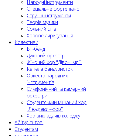
Народні інструменти
Спеціальне фортепіано
Струнні інструменти
Теорія музики
Сольний спів
Хорове диригування
Колективи
Біг-бенд
Духовий оркестр
Жіночий хор "Дівочі мрії"
Капела бандуристок
Оркестр народних
інструментів
Симфонічний та камерний
оркестри
Студентський мішаний хор
"Людкевич-хор"
Хор викладачів коледжу
Абітурієнтові
Студентам
Документи