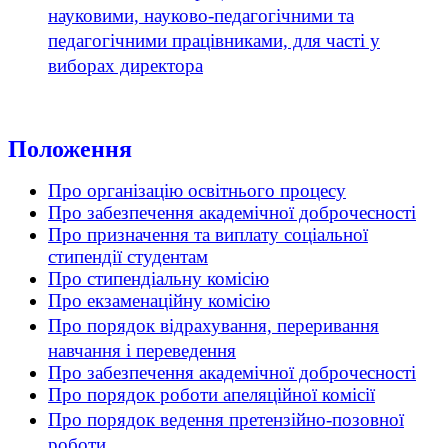
науковими, науково-педагогічними та
педагогічними працівниками, для часті у
виборах директора
Положення
Про організацію освітнього процесу
Про забезпечення академічної доброчесності
Про призначення та виплату соціальної
стипендії студентам
Про стипендіальну комісію
Про екзаменаційну комісію
Про порядок відрахування, переривання
навчання і переведення
Про забезпечення академічної доброчесності
Про порядок роботи апеляційної комісії
Про порядок ведення претензійно-позовної
роботи