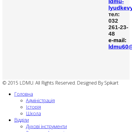
ldmu-
lyudkev
тел:
032
261-23-
48
e-mail:
ldmu60@
© 2015 LDMU. All Rights Reserved. Designed By Spikart
Головна
Адміністрація
Історія
Школа
Відділи
Духові інструменти