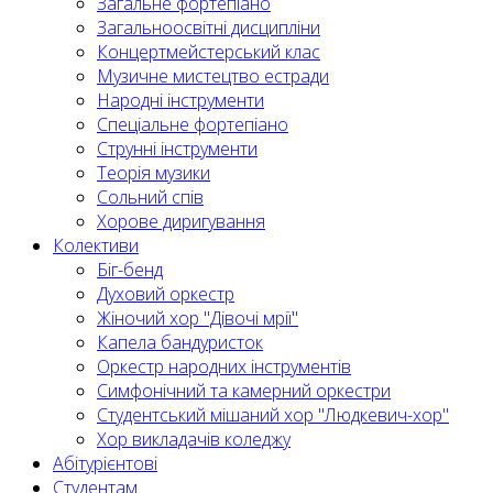
Загальне фортепіано
Загальноосвітні дисципліни
Концертмейстерський клас
Музичне мистецтво естради
Народні інструменти
Спеціальне фортепіано
Струнні інструменти
Теорія музики
Сольний спів
Хорове диригування
Колективи
Біг-бенд
Духовий оркестр
Жіночий хор "Дівочі мрії"
Капела бандуристок
Оркестр народних інструментів
Симфонічний та камерний оркестри
Студентський мішаний хор "Людкевич-хор"
Хор викладачів коледжу
Абітурієнтові
Студентам