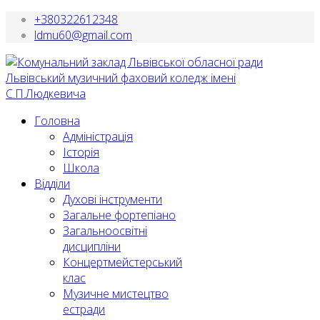
+380322612348
ldmu60@gmail.com
Головна
Адміністрація
Історія
Школа
Відділи
Духові інструменти
Загальне фортепіано
Загальноосвітні
дисципліни
Концертмейстерський
клас
Музичне мистецтво
естради