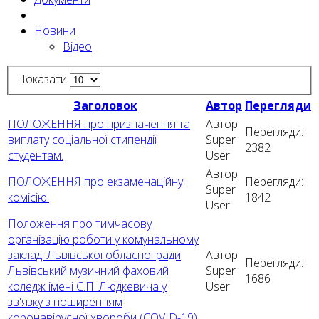
Новини
Відео
Показати
Заголовок
Автор
Перегляди
ПОЛОЖЕННЯ про призначення та
Автор:
Перегляди:
виплату соціальної стипендії
Super
2382
студентам.
User
Автор:
ПОЛОЖЕННЯ про екзаменаційну
Перегляди:
Super
комісію.
1842
User
Положення про тимчасову
організацію роботи у комунальному
закладі Львівської обласної ради
Автор:
Перегляди:
Львівський музичний фаховий
Super
1686
коледж імені С.П. Людкевича у
User
зв'язку з поширенням
коронавірусної хвороби (COVID-19)