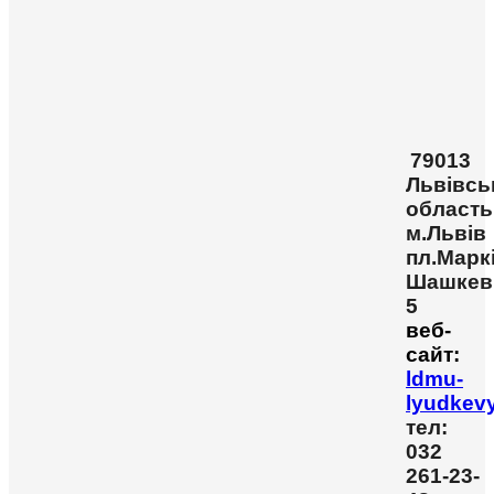
79013
Львівсь
область
м.Львів
пл.Марк
Шашкев
5
веб-
сайт:
ldmu-
lyudkev
тел:
032
261-23-