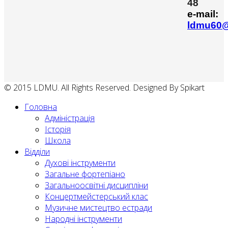
48
e-mail:
ldmu60@
© 2015 LDMU. All Rights Reserved. Designed By Spikart
Головна
Адміністрація
Історія
Школа
Відділи
Духові інструменти
Загальне фортепіано
Загальноосвітні дисципліни
Концертмейстерський клас
Музичне мистецтво естради
Народні інструменти