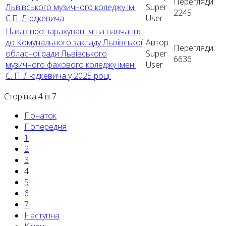
Перегляди:
Львівського музичного коледжу ім.
Super
2245
С.П. Людкевича
User
Наказ про зарахування на навчання
до Комунального закладу Львівської
Автор:
Перегляди:
обласної ради Львівського
Super
6636
музичного фахового коледжу імені
User
С. П. Людкевича у 2025 році.
Сторінка 4 із 7
Початок
Попередня
1
2
3
4
5
6
7
Наступна