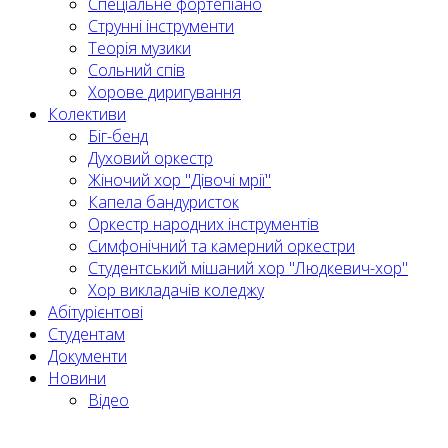
Спеціальне фортепіано
Струнні інструменти
Теорія музики
Сольний спів
Хорове диригування
Колективи
Біг-бенд
Духовий оркестр
Жіночий хор "Дівочі мрії"
Капела бандуристок
Оркестр народних інструментів
Симфонічний та камерний оркестри
Студентський мішаний хор "Людкевич-хор"
Хор викладачів коледжу
Абітурієнтові
Студентам
Документи
Новини
Відео