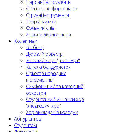
Народні інструменти
Спеціальне фортепіано
Струнні інструменти
Теорія музики
Сольний спів
Хорове диригування
Колективи
Біг-бенд
Духовий оркестр
Жіночий хор "Дівочі мрії"
Капела бандуристок
Оркестр народних
інструментів
Симфонічний та камерний
оркестри
Студентський мішаний хор
"Людкевич-хор"
Хор викладачів коледжу
Абітурієнтові
Студентам
Документи