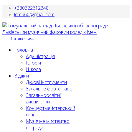
+380322612348
ldmu60@gmail.com
Головна
Адміністрація
Історія
Школа
Відділи
Духові інструменти
Загальне фортепіано
Загальноосвітні
дисципліни
Концертмейстерський
клас
Музичне мистецтво
естради