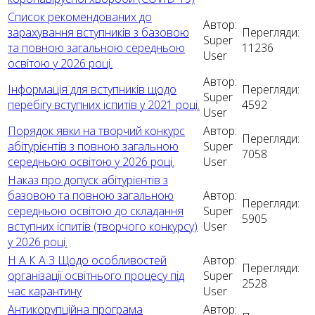
Список рекомендованих до
Автор:
зарахування вступників з базовою
Перегляди:
Super
та повною загальною середньою
11236
User
освітою у 2026 році.
Автор:
Інформація для вступників щодо
Перегляди:
Super
перебігу вступних іспитів у 2021 році.
4592
User
Порядок явки на творчий конкурс
Автор:
Перегляди:
абітурієнтів з повною загальною
Super
7058
середньою освітою у 2026 році.
User
Наказ про допуск абітурієнтів з
базовою та повною загальною
Автор:
Перегляди:
середньою освітою до складання
Super
5905
вступних іспитів (творчого конкурсу)
User
у 2026 році.
Н А К А З Щодо особливостей
Автор:
Перегляди:
організації освітнього процесу під
Super
2528
час карантину
User
Антикорупційна програма
Автор: